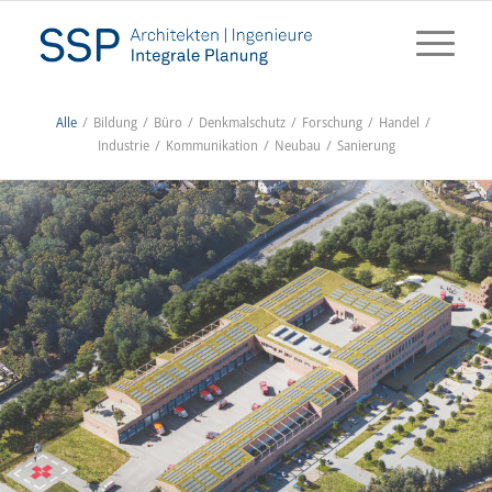
Alle
/
Bildung
/
Büro
/
Denkmalschutz
/
Forschung
/
Handel
/
Industrie
/
Kommunikation
/
Neubau
/
Sanierung