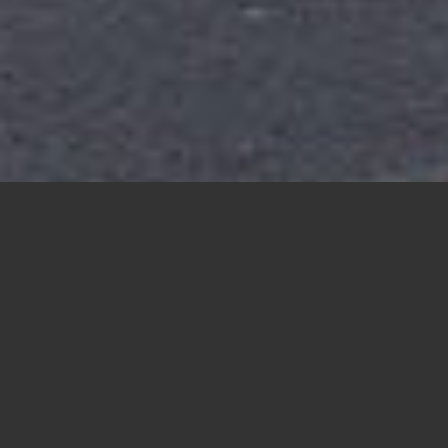
WDR mediagroup – Sanierung Büro-
und Stammhaus Köln