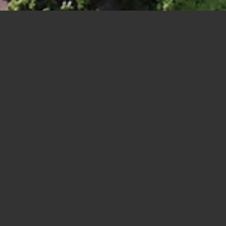
Neubau und Modernisierung im Bestand
BAUHERR
Kreishandwerkerschaft Hellweg-Lippe
ORT
Am Handwerk 4, 59494 Soest