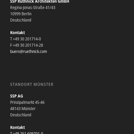
SSP Rüthnick Architekten GmbH
Regina-Jonas-Straße 41/43
10999 Berlin
Deutschland
Kontakt
T +49 30 201714-0
F +49 30 201714-28
buero@ruethnick.com
STANDORT MÜNSTER
SSP AG
Prinzipalmarkt 45-46
48143 Münster
Deutschland
Kontakt
T +49 251 609701-0