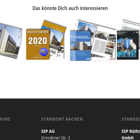
Das könnte Dich auch interessieren
RUHE
STANDORT AACHEN
STANDO
SSP AG
SSP Rüthn
Dresdener Str. 3
GmbH