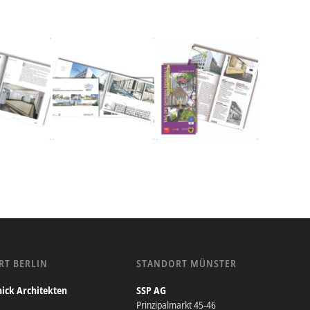
RT BERLIN
STANDORT MÜNSTER
ick Architekten
SSP AG
Prinzipalmarkt 45-46