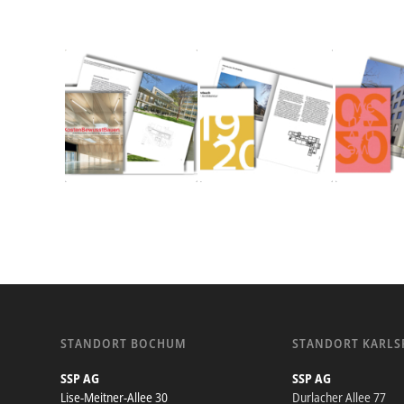
STANDORT BOCHUM
STANDORT KARLS
SSP AG
SSP AG
Lise-Meitner-Allee 30
Durlacher Allee 77