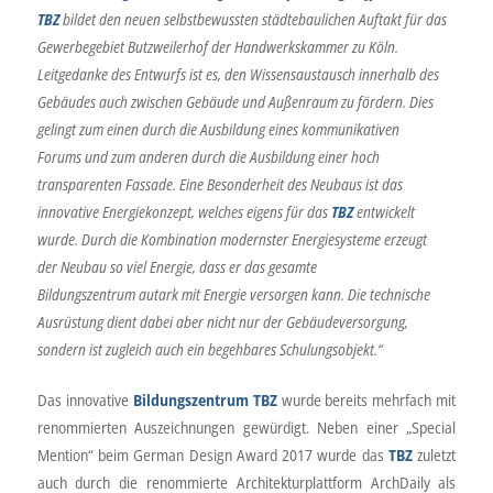
TBZ
bildet den neuen selbstbewussten
städtebaulichen Auftakt für das
Gewerbegebiet
Butzweilerhof der Handwerkskammer zu Köln.
Leitgedanke des
Entwurfs ist es, den Wissensaustausch innerhalb des
Gebäudes
auch zwischen Gebäude und Außenraum zu fördern. Dies
gelingt
zum einen durch die Ausbildung eines kommunikativen
Forums
und zum anderen durch die Ausbildung einer hoch
transparenten
Fassade. Eine Besonderheit des Neubaus ist das
innovative
Energiekonzept, welches eigens für das
TBZ
entwickelt
wurde.
Durch die Kombination modernster Energiesysteme erzeugt
der
Neubau so viel Energie, dass er das gesamte
Bildungszentrum
autark mit Energie versorgen kann. Die technische
Ausrüstung
dient dabei aber nicht nur der Gebäudeversorgung,
sondern ist
zugleich auch ein begehbares Schulungsobjekt.“
Das innovative
Bildungszentrum TBZ
wurde bereits mehrfach mit
renommierten Auszeichnungen gewürdigt. Neben einer „Special
Mention“ beim German Design Award 2017 wurde das
TBZ
zuletzt
auch durch die renommierte Architekturplattform ArchDaily als