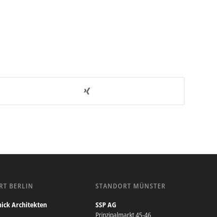
RT BERLIN
STANDORT MÜNSTER
ick Architekten
SSP AG
Prinzipalmarkt 45-46