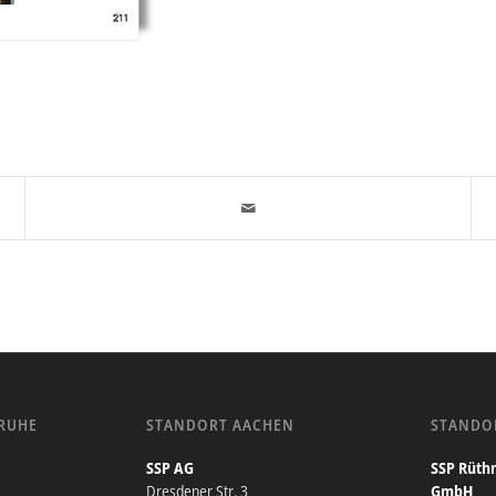
RUHE
STANDORT AACHEN
STANDO
SSP AG
SSP Rüthn
Dresdener Str. 3
GmbH