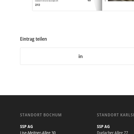
Eintrag teilen
STANDORT BOCHUM
STANDORT KARLS
SSP AG
SSP AG
Lise-Meitner-Allee 30
Durlacher Allee 77