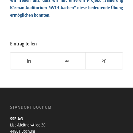
Wir freuen uns, dass wir mit unserem Projekt
„
Sanierung
Kármán Auditorium RWTH Aachen“ diese bedeutende Übung
ermöglichen konnten.
Eintrag teilen
STANDORT BOCHUM
SSP AG
Lise-Meitner-Allee 30
44801 Bochum