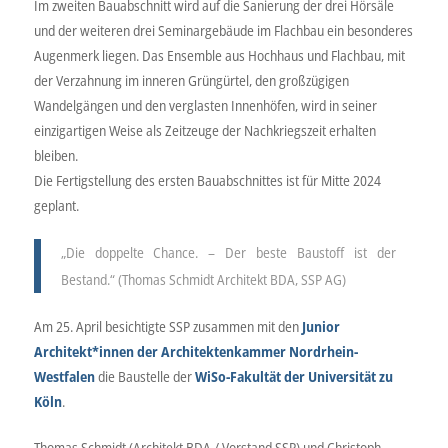
Im zweiten Bauabschnitt wird auf die Sanierung der drei Hörsäle
und der weiteren drei Seminargebäude im Flachbau ein besonderes
Augenmerk liegen. Das Ensemble aus Hochhaus und Flachbau, mit
der Verzahnung im inneren Grüngürtel, den großzügigen
Wandelgängen und den verglasten Innenhöfen, wird in seiner
einzigartigen Weise als Zeitzeuge der Nachkriegszeit erhalten
bleiben.
Die Fertigstellung des ersten Bauabschnittes ist für Mitte 2024
geplant.
„Die doppelte Chance. – Der beste Baustoff ist der
Bestand.“ (Thomas Schmidt Architekt BDA, SSP AG)
Am 25. April besichtigte SSP zusammen mit den
Junior
Architekt*innen der Architektenkammer Nordrhein-
Westfalen
die Baustelle der
WiSo-Fakultät der Universität zu
Köln
.
Thomas Schmidt (Architekt BDA / Vorstand SSP) und Christoph