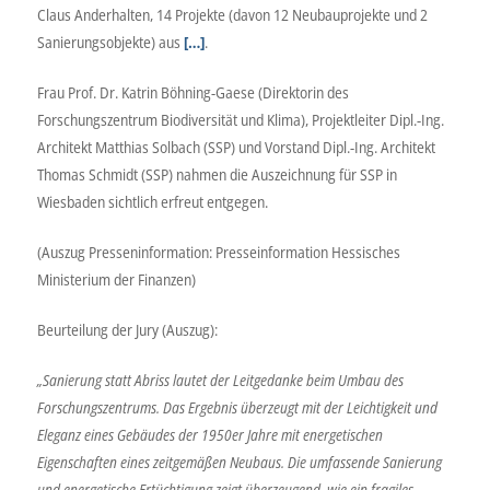
Claus Anderhalten, 14 Projekte (davon 12 Neubauprojekte und 2
Sanierungsobjekte) aus
[…]
.
Frau Prof. Dr. Katrin Böhning-Gaese (Direktorin des
Forschungszentrum Biodiversität und Klima), Projektleiter Dipl.-Ing.
Architekt Matthias Solbach (SSP) und Vorstand Dipl.-Ing. Architekt
Thomas Schmidt (SSP) nahmen die Auszeichnung für SSP in
Wiesbaden sichtlich erfreut entgegen.
(Auszug Presseninformation: Presseinformation Hessisches
Ministerium der Finanzen)
Beurteilung der Jury (Auszug):
„Sanierung statt Abriss lautet der Leitgedanke beim Umbau des
Forschungszentrums. Das Ergebnis überzeugt mit der Leichtigkeit und
Eleganz eines Gebäudes der 1950er Jahre mit energetischen
Eigenschaften eines zeitgemäßen Neubaus. Die umfassende Sanierung
und energetische Ertüchtigung zeigt überzeugend, wie ein fragiles