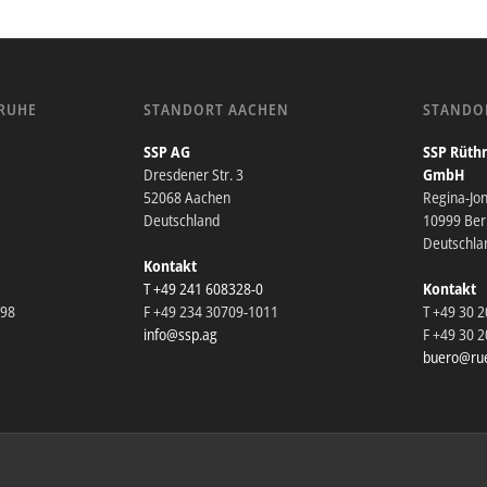
RUHE
STANDORT AACHEN
STANDO
SSP AG
SSP Rüthn
Dresdener Str. 3
GmbH
52068 Aachen
Regina-Jo
Deutschland
10999 Berl
Deutschla
Kontakt
T +49 241 608328-0
Kontakt
098
F +49 234 30709-1011
T +49 30 
info@ssp.ag
F +49 30 
buero@rue