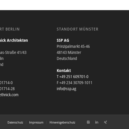
RT BERLIN
STANDORT MÜNSTER
ick Architekten
SSP AG
Prinzipalmarkt 45-46
nas-Straße 41/43
48143 Münster
in
Deutschland
nd
Kontakt
T +49 251 609701-0
201714-0
F +49 234 30709-1011
201714-28
info@ssp.ag
thnick.com
Datenschutz
Impressum
Hinweisgeberschutz