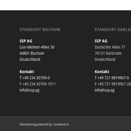
STANDORT BOCHUM
STANDORT KARLS
SSP AG
SSP AG
Lise-Meitner-Allee 30
Durlacher Allee 77
44801 Bochum
76131 Karlsruhe
Deutschland
Deutschland
Kontakt
Kontakt
T +49 234 30709-0
T +49 721 9819967-0
F +49 234 30709-1011
F +49 721 9819967-2
info@ssp.ag
info@ssp.ag
Übersetzung powered by:
conword.io