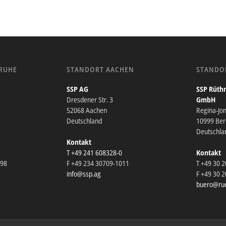
RUHE
STANDORT AACHEN
STANDO
SSP AG
SSP Rüthn
Dresdener Str. 3
GmbH
52068 Aachen
Regina-Jo
Deutschland
10999 Berl
Deutschla
Kontakt
T +49 241 608328-0
Kontakt
098
F +49 234 30709-1011
T +49 30 
info@ssp.ag
F +49 30 
buero@rue