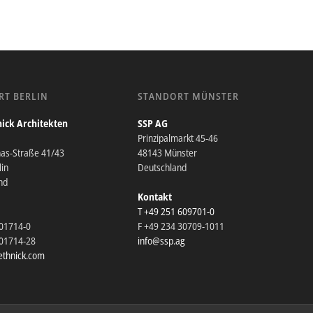
RT BERLIN
STANDORT MÜNSTER
ick Architekten
SSP AG
Prinzipalmarkt 45-46
nas-Straße 41/43
48143 Münster
in
Deutschland
nd
Kontakt
T +49 251 609701-0
201714-0
F +49 234 30709-1011
201714-28
info@ssp.ag
thnick.com