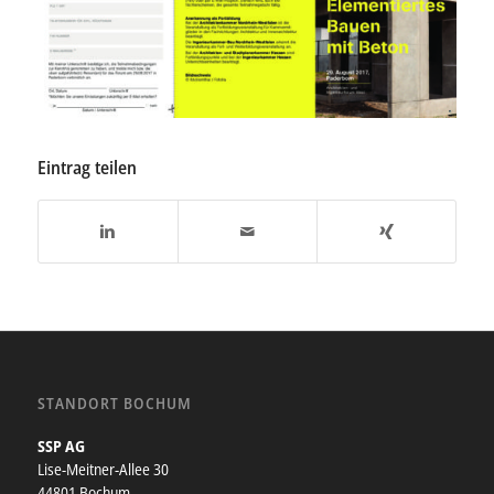
Eintrag teilen
STANDORT BOCHUM
SSP AG
Lise-Meitner-Allee 30
44801 Bochum