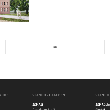
RUHE
STANDORT AACHEN
STANDO
SSP AG
SSP Rüthn
Dresdener Str. 3
GmbH