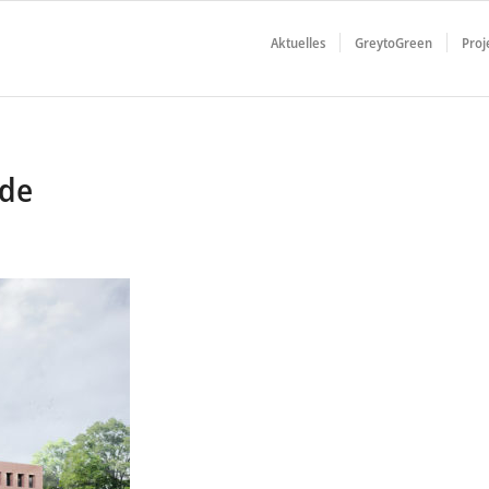
Aktuelles
GreytoGreen
Proj
lde