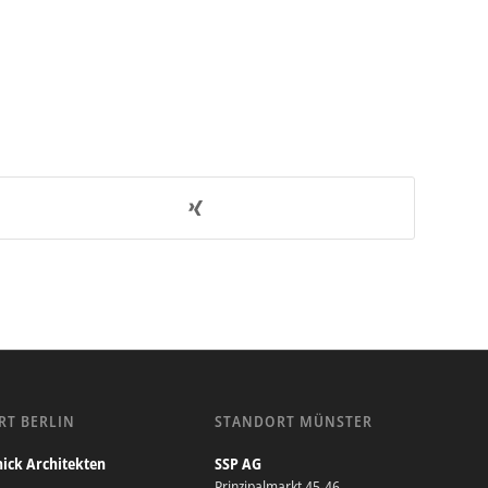
RT BERLIN
STANDORT MÜNSTER
ick Architekten
SSP AG
Prinzipalmarkt 45-46