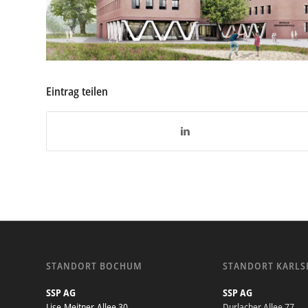
Eintrag teilen
STANDORT BOCHUM
STANDORT KARLS
SSP AG
SSP AG
Lise-Meitner-Allee 30
Durlacher Allee 77