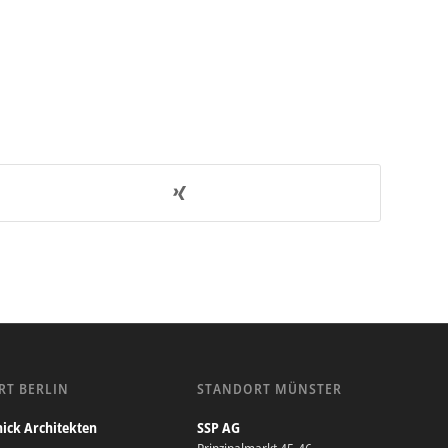
RT BERLIN
STANDORT MÜNSTER
ick Architekten
SSP AG