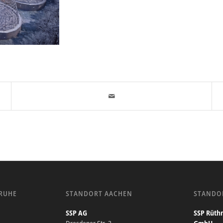
RUHE
STANDORT AACHEN
STANDO
SSP AG
SSP Rüthn