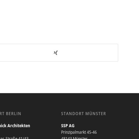
RT BERLIN
STANDORT MÜNSTER
ick Architekten
SSP AG
Prinzipalmarkt 45-46
nas-Straße 41/43
48143 Münster