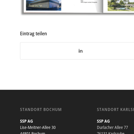
Eintrag teilen
STANDORT BOCHUM
STANDORT KARLS
SSP AG
SSP AG
Lise-Meitner-Allee 30
Durlacher Allee 77
44801 Bochum
76131 Karlsruhe