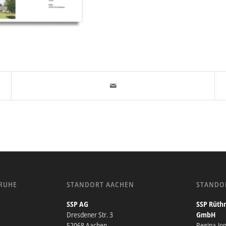
RUHE
STANDORT AACHEN
STANDO
SSP AG
SSP Rüthn
Dresdener Str. 3
GmbH
52068 Aachen
Regina-Jo