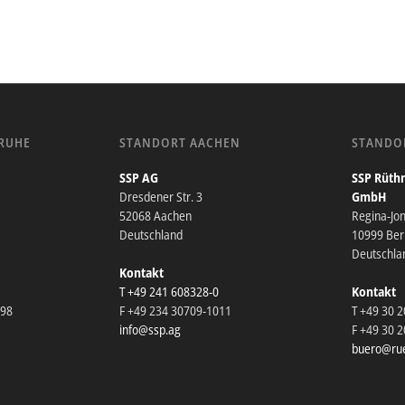
RUHE
STANDORT AACHEN
STANDO
SSP AG
SSP Rüthn
Dresdener Str. 3
GmbH
52068 Aachen
Regina-Jo
Deutschland
10999 Berl
Deutschla
Kontakt
T +49 241 608328-0
Kontakt
098
F +49 234 30709-1011
T +49 30 
info@ssp.ag
F +49 30 
buero@rue