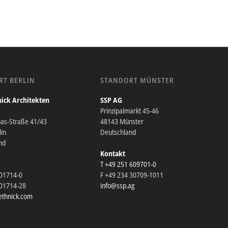
RT BERLIN
STANDORT MÜNSTER
ick Architekten
SSP AG
Prinzipalmarkt 45-46
nas-Straße 41/43
48143 Münster
in
Deutschland
nd
Kontakt
T +49 251 609701-0
201714-0
F +49 234 30709-1011
201714-28
info@ssp.ag
thnick.com