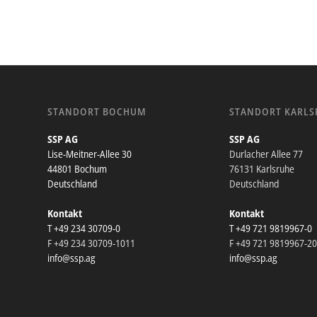
STANDORT BOCHUM
STANDORT KARLS
SSP AG
SSP AG
Lise-Meitner-Allee 30
Durlacher Allee 77
44801 Bochum
76131 Karlsruhe
Deutschland
Deutschland
Kontakt
Kontakt
T +49 234 30709-0
T +49 721 9819967-0
F +49 234 30709-1011
F +49 721 9819967-2
info@ssp.ag
info@ssp.ag