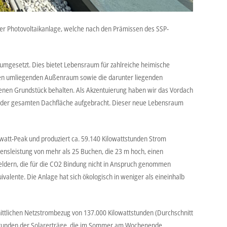
iner Photovoltaikanlage, welche nach den Prämissen des SSP-
umgesetzt. Dies bietet Lebensraum für zahlreiche heimische
 den umliegenden Außenraum sowie die darunter liegenden
genen Grundstück behalten. Als Akzentuierung haben wir das Vordach
uf der gesamten Dachfläche aufgebracht. Dieser neue Lebensraum
owatt-Peak und produziert ca. 59.140 Kilowattstunden Strom
ensleistung von mehr als 25 Buchen, die 23 m hoch, einen
ldern, die für die CO2 Bindung nicht in Anspruch genommen
valente. Die Anlage hat sich ökologisch in weniger als eineinhalb
ittlichen Netzstrombezug von 137.000 Kilowattstunden (Durchschnitt
attstunden der Solarerträge, die im Sommer am Wochenende