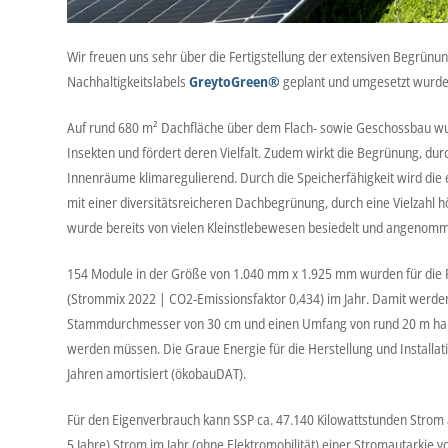
Wir freuen uns sehr über die Fertigstellung der extensiven Begrü
Nachhaltigkeitslabels
GreytoGreen®
geplant und umgesetzt wurde
Auf rund 680 m² Dachfläche über dem Flach- sowie Geschossbau wurd
Insekten und fördert deren Vielfalt. Zudem wirkt die Begrünung, 
Innenräume klimaregulierend. Durch die Speicherfähigkeit wird die
mit einer diversitätsreicheren Dachbegrünung, durch eine Vielzah
wurde bereits von vielen Kleinstlebewesen besiedelt und angenomme
154 Module in der Größe von 1.040 mm x 1.925 mm wurden für die Phot
(Strommix 2022 | CO2-Emissionsfaktor 0,434) im Jahr. Damit werden 
Stammdurchmesser von 30 cm und einen Umfang von rund 20 m haben,
werden müssen. Die Graue Energie für die Herstellung und Installati
Jahren amortisiert (ökobauDAT).
Für den Eigenverbrauch kann SSP ca. 47.140 Kilowattstunden Strom 
5 Jahre) Strom im Jahr (ohne Elektromobilität) einer Stromautarkie