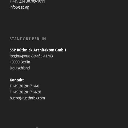
F +49 234 30709-1011
info@ssp.ag
STANDORT BERLIN
SSP Rüthnick Architekten GmbH
Regina-Jonas-Straße 41/43
10999 Berlin
Deutschland
Kontakt
T +49 30 201714-0
F +49 30 201714-28
buero@ruethnick.com