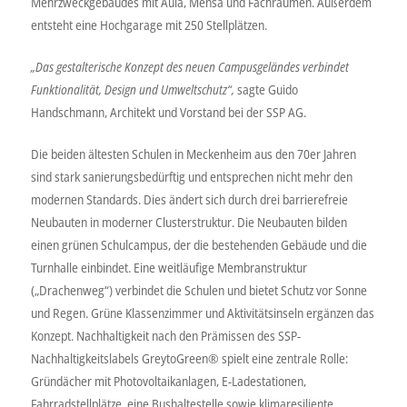
Mehrzweckgebäudes mit Aula, Mensa und Fachräumen. Außerdem
entsteht eine Hochgarage mit 250 Stellplätzen.
„Das gestalterische Konzept des neuen Campusgeländes verbindet
Funktionalität, Design und Umweltschutz“,
sagte Guido
Handschmann, Architekt und Vorstand bei der SSP AG.
Die beiden ältesten Schulen in Meckenheim aus den 70er Jahren
sind stark sanierungsbedürftig und entsprechen nicht mehr den
modernen Standards. Dies ändert sich durch drei barrierefreie
Neubauten in moderner Clusterstruktur. Die Neubauten bilden
einen grünen Schulcampus, der die bestehenden Gebäude und die
Turnhalle einbindet. Eine weitläufige Membranstruktur
(„Drachenweg“) verbindet die Schulen und bietet Schutz vor Sonne
und Regen. Grüne Klassenzimmer und Aktivitätsinseln ergänzen das
Konzept. Nachhaltigkeit nach den Prämissen des SSP-
Nachhaltigkeitslabels GreytoGreen® spielt eine zentrale Rolle:
Gründächer mit Photovoltaikanlagen, E-Ladestationen,
Fahrradstellplätze, eine Bushaltestelle sowie klimaresiliente