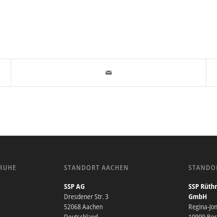
RUHE
STANDORT AACHEN
STANDO
SSP AG
SSP Rüthn
Dresdener Str. 3
GmbH
52068 Aachen
Regina-Jo
Deutschland
10999 Berl