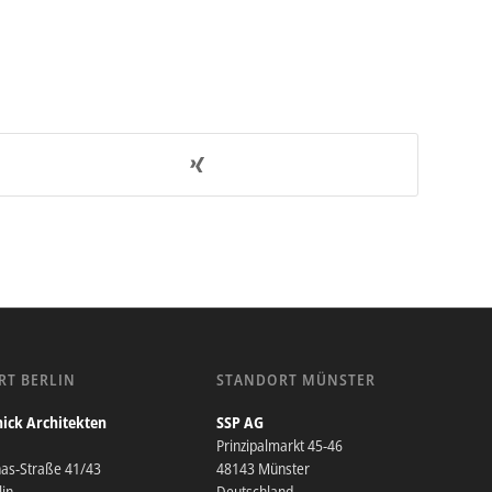
RT BERLIN
STANDORT MÜNSTER
ick Architekten
SSP AG
Prinzipalmarkt 45-46
nas-Straße 41/43
48143 Münster
in
Deutschland