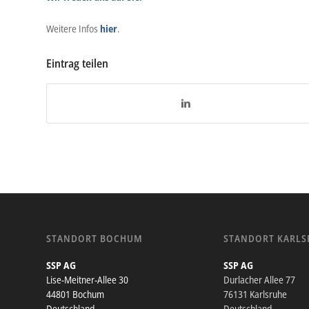
Weitere Infos
hier
.
Eintrag teilen
STANDORT BOCHUM
STANDORT KARLS
SSP AG
SSP AG
Lise-Meitner-Allee 30
Durlacher Allee 77
44801 Bochum
76131 Karlsruhe
Deutschland
Deutschland