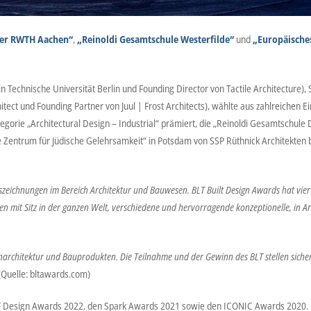
er RWTH Aachen“
,
„Reinoldi Gesamtschule Westerfilde“
und
„Europäische
rin Technische Universität Berlin und Founding Director von Tactile Architecture
itect und Founding Partner von Juul | Frost Architects), wählte aus zahlreichen 
ie „Architectural Design – Industrial“ prämiert, die „Reinoldi Gesamtschule D
e Zentrum für Jüdische Gelehrsamkeit“ in Potsdam von SSP Rüthnick Architekten
uszeichnungen im Bereich Architektur und Bauwesen. BLT Built Design Awards hat vi
mit Sitz in der ganzen Welt, verschiedene und hervorragende konzeptionelle, in Arb
rchitektur und Bauprodukten. Die Teilnahme und der Gewinn des BLT stellen sicher, d
Quelle: bltawards.com)
n iF Design Awards 2022, den Spark Awards 2021 sowie den ICONIC Awards 2020.