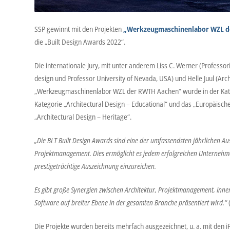
SSP gewinnt mit den Projekten
„Werkzeugmaschinenlabor WZL d
die „Built Design Awards 2022“.
Die internationale Jury, mit unter anderem Liss C. Werner (Professo
design und Professor University of Nevada, USA) und Helle Juul (Arch
„Werkzeugmaschinenlabor WZL der RWTH Aachen“ wurde in der Kategor
Kategorie „Architectural Design – Educational“ und das „Europäisch
„Architectural Design – Heritage“.
„Die BLT Built Design Awards sind eine der umfassendsten jährlichen A
Projektmanagement. Dies ermöglicht es jedem erfolgreichen Unternehmen 
prestigeträchtige Auszeichnung einzureichen.
Es gibt große Synergien zwischen Architektur, Projektmanagement, Innena
Software auf breiter Ebene in der gesamten Branche präsentiert wird.“
(
Die Projekte wurden bereits mehrfach ausgezeichnet, u. a. mit de