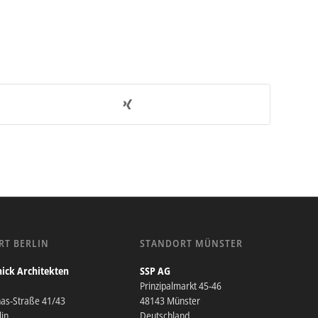
RT BERLIN
STANDORT MÜNSTER
ick Architekten
SSP AG
Prinzipalmarkt 45-46
nas-Straße 41/43
48143 Münster
in
Deutschland