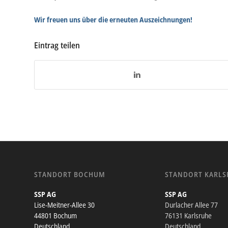
Wir freuen uns über die erneuten Auszeichnungen!
Eintrag teilen
STANDORT BOCHUM
STANDORT KARLS
SSP AG
SSP AG
Lise-Meitner-Allee 30
Durlacher Allee 77
44801 Bochum
76131 Karlsruhe
Deutschland
Deutschland