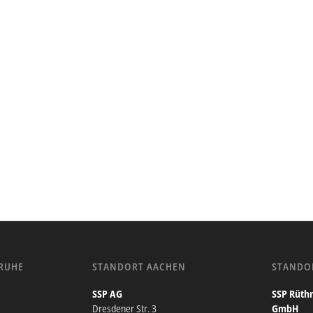
RUHE
STANDORT AACHEN
STANDO
SSP AG
SSP Rüthn
Dresdener Str. 3
GmbH