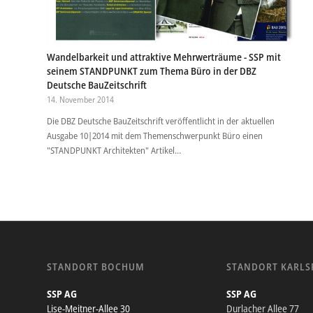
Wandelbarkeit und attraktive Mehrwerträume - SSP mit
seinem STANDPUNKT zum Thema Büro in der DBZ
Deutsche BauZeitschrift
14. November 2014
Die DBZ Deutsche BauZeitschrift veröffentlicht in der aktuellen
Ausgabe 10|2014 mit dem Themenschwerpunkt Büro einen
"STANDPUNKT Architekten" Artikel…
STANDORT BOCHUM
STANDORT KARLS
SSP AG
SSP AG
Lise-Meitner-Allee 30
Durlacher Allee 77