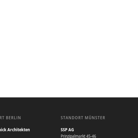
RT BERLIN
STANDORT MÜNSTER
ick Architekten
SSP AG
Prinzipalmarkt 45-46