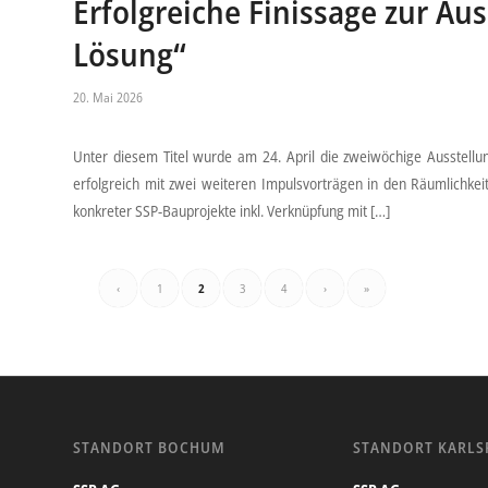
Erfolgreiche Finissage zur Aus
Lösung“
20. Mai 2026
Unter diesem Titel wurde am 24. April die zweiwöchige Ausstell
erfolgreich mit zwei weiteren Impulsvorträgen in den Räumlichke
konkreter SSP-Bauprojekte inkl. Verknüpfung mit […]
‹
1
2
3
4
›
»
STANDORT BOCHUM
STANDORT KARLS