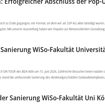
 Erfolgreicher Abschluss der Pop-
greich zu Ende gegangen, ein Format, an dem wir als SSP AG aktiv beteiligt wa
gion. Mit unserer Ausstellung haben wir Impulse zur klimaresilienten Gestaltung
 Sanierung WiSo-Fakultät Universitä
 ON TOUR des BDA Köln am 15. Juni 2026. Zahlreiche Besucher:innen nutzten die
ds stand die umfassende Sanierung des denkmalgeschützten Gebäudekomplexes, d
der Sanierung WiSo-Fakultät Uni K