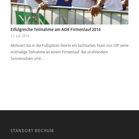
Erfolgreiche Teilnahme am AOK Firmenlauf 2014
11. Juli 2014
Motiviert bis in die Fußspitzen feierte ein laufstarkes Team von SSP seine
erstmalige Teilnahme an einem Firmenlauf. Bei strahlendem
Sonnenschein und…
STANDORT BOCHUM