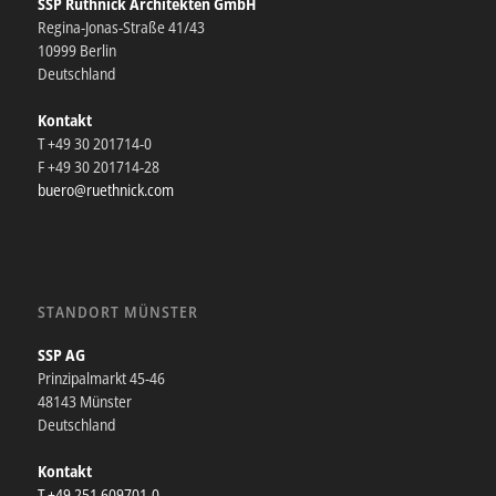
SSP Rüthnick Architekten GmbH
Regina-Jonas-Straße 41/43
10999 Berlin
Deutschland
Kontakt
T +49 30 201714-0
F +49 30 201714-28
buero@ruethnick.com
STANDORT MÜNSTER
SSP AG
Prinzipalmarkt 45-46
48143 Münster
Deutschland
Kontakt
T +49 251 609701-0