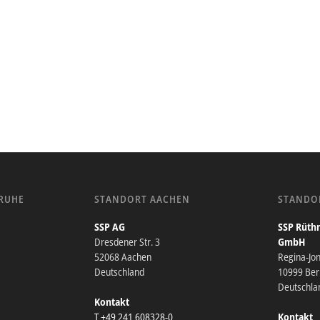
RUHE
STANDORT AACHEN
STANDO
SSP AG
SSP Rüthn
Dresdener Str. 3
GmbH
52068 Aachen
Regina-Jo
Deutschland
10999 Berl
Deutschla
Kontakt
T +49 241 608328-0
Kontakt