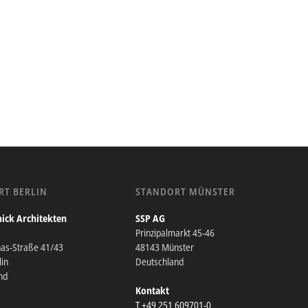
RT BERLIN
STANDORT MÜNSTER
ick Architekten
SSP AG
Prinzipalmarkt 45-46
nas-Straße 41/43
48143 Münster
in
Deutschland
nd
Kontakt
T +49 251 609701-0