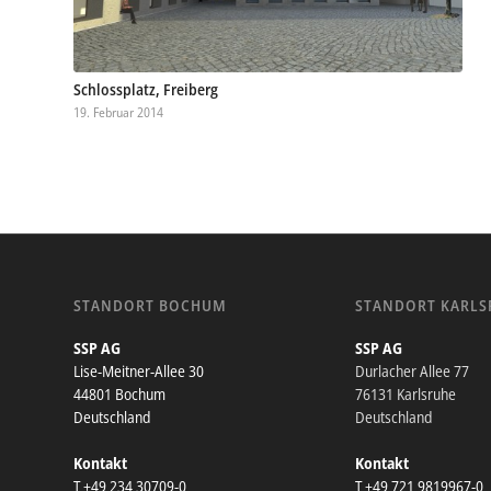
Schlossplatz, Freiberg
19. Februar 2014
STANDORT BOCHUM
STANDORT KARLS
SSP AG
SSP AG
Lise-Meitner-Allee 30
Durlacher Allee 77
44801 Bochum
76131 Karlsruhe
Deutschland
Deutschland
Kontakt
Kontakt
T +49 234 30709-0
T +49 721 9819967-0