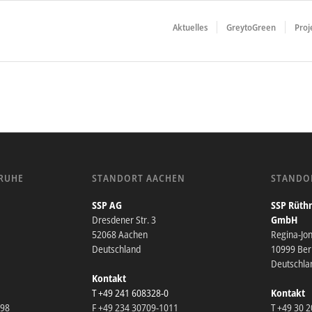
Aktuelles
GreytoGreen
Proj
RUHE
STANDORT AACHEN
STANDO
SSP AG
SSP Rüthn
Dresdener Str. 3
GmbH
52068 Aachen
Regina-Jo
Deutschland
10999 Berl
Deutschla
Kontakt
T +49 241 608328-0
Kontakt
098
F +49 234 30709-1011
T +49 30 