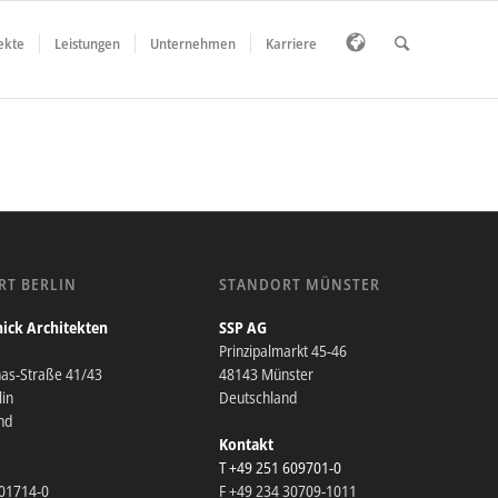
ekte
Leistungen
Unternehmen
Karriere
RT BERLIN
STANDORT MÜNSTER
ick Architekten
SSP AG
Prinzipalmarkt 45-46
nas-Straße 41/43
48143 Münster
in
Deutschland
nd
Kontakt
T +49 251 609701-0
201714-0
F +49 234 30709-1011