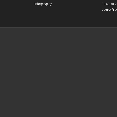
info@ssp.ag
F +49 30 
buero@rue